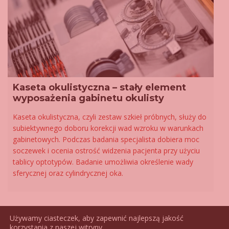
Kaseta okulistyczna – stały element
wyposażenia gabinetu okulisty
Kaseta okulistyczna, czyli zestaw szkieł próbnych, służy do
subiektywnego doboru korekcji wad wzroku w warunkach
gabinetowych. Podczas badania specjalista dobiera moc
soczewek i ocenia ostrość widzenia pacjenta przy użyciu
tablicy optotypów. Badanie umożliwia określenie wady
sferycznej oraz cylindrycznej oka.
Używamy ciasteczek, aby zapewnić najlepszą jakość
korzystania z naszej witryny.