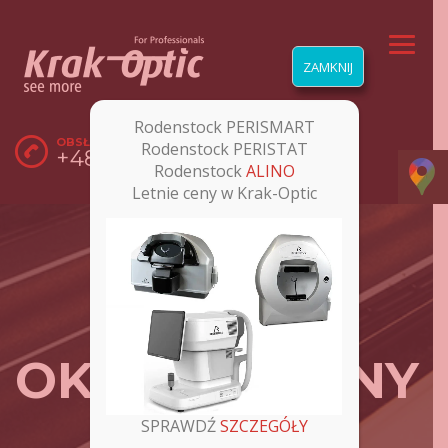
ZAMKNIJ
Rodenstock PERISMART
OBSŁUGA KLIENTA:
Rodenstock PERISTAT
+48 12 285 22 35
Rodenstock
ALINO
Letnie ceny w Krak-Optic
STOLIK
OKULISTYCZNY
SPRAWDŹ
SZCZEGÓŁY